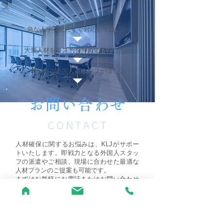
急な人手不足にすぐ対応してほしい
大量人材をコストを抑えて確保したい
即戦力の外国人スタッフがほしい
お問い合わせ
CONTACT
人材確保に関するお悩みは、KLJがサポー
トいたします。即戦力となる外国人スタッ
フの派遣やご相談、現場に合わせた最適な
人材プランのご提案も可能です。
まずはお気軽にお電話またはお問い合わせ
フォームからご相談ください。
TEL
06-6923-8689
【受付